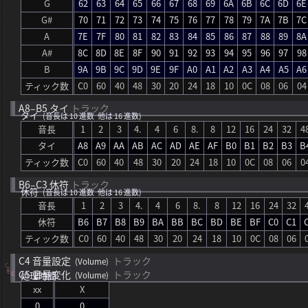
G
62
63
64
65
66
67
68
69
6A
6B
6C
6D
6E
G#
70
71
72
73
74
75
76
77
78
79
7A
7B
7C
A
7E
7F
80
81
82
83
84
85
86
87
88
89
8A
A#
8C
8D
8E
8F
90
91
92
93
94
95
96
97
98
B
9A
9B
9C
9D
9E
9F
A0
A1
A2
A3
A4
A5
A6
ティック数
C0
60
40
48
30
20
24
18
10
0C
08
06
04
A8–B5
タイ
トラック
タイ
(音長は 10 進数 他は 16 進数)
音長
1
2
3
4.
4
6
8.
8
12
16
24
32
4
タイ
A8
A9
AA
AB
AC
AD
AE
AF
B0
B1
B2
B3
B
ティック数
C0
60
40
48
30
20
24
18
10
0C
08
06
0
B6–C3
休符
トラック
休符
(音長は 10 進数 他は 16 進数)
音長
1
2
3
4.
4
6
8.
8
12
16
24
32
休符
B6
B7
B8
B9
BA
BB
BC
BD
BE
BF
C0
C1
ティック数
C0
60
40
48
30
20
24
18
10
0C
08
06
C4
音量設定
トラック
(Volume)
C
C
C
C5
音量変化
トラック
処理時間
(Volume)
C
xx
X
0
0