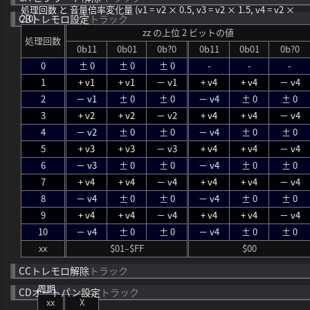
処理回数 と 音量倍率変化量
(v1 = v2 × 0.5, v3 = v2 × 1.5, v4 = v2 ×
CB
2.0)
トレモロ設定
トラック
zz の上位 2 ビットの値
処理回数
0b11
0b01
0b?0
0b11
0b01
0b?0
0
± 0
± 0
± 0
-
-
-
1
+ v1
+ v1
－ v1
+ v4
+ v4
－ v4
2
－ v1
± 0
± 0
－ v4
± 0
± 0
3
+ v2
+ v2
－ v2
+ v4
+ v4
－ v4
4
－ v2
± 0
± 0
－ v4
± 0
± 0
5
+ v3
+ v3
－ v3
+ v4
+ v4
－ v4
6
－ v3
± 0
± 0
－ v4
± 0
± 0
7
+ v4
+ v4
－ v4
+ v4
+ v4
－ v4
8
－ v4
± 0
± 0
－ v4
± 0
± 0
9
+ v4
+ v4
－ v4
+ v4
+ v4
－ v4
10
－ v4
± 0
± 0
－ v4
± 0
± 0
xx
$01–$FF
$00
CC
トレモロ解除
トラック
周期
CD
オートパン設定
トラック
xx
X