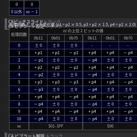
0
0
0 以外
xx － 1
C8
ピッチスライド
トラック
処理回数 と ピッチ変化量
(p1 = p2 × 0.5, p3 = p2 × 1.5, p4 = p2 × 2.0)
C9
ビブラート設定
トラック
zz の上位 2 ビットの値
処理回数
0b11
0b01
0b?0
0b11
0b01
0b?0
0
± 0
± 0
± 0
-
-
-
1
+ p1
+ p1
－ p1
+ p4
+ p4
－ p4
2
－ p1
± 0
± 0
－ p4
± 0
± 0
3
+ p2
+ p2
－ p2
+ p4
+ p4
－ p4
4
－ p2
± 0
± 0
－ p4
± 0
± 0
5
+ p3
+ p3
－ p3
+ p4
+ p4
－ p4
6
－ p3
± 0
± 0
－ p4
± 0
± 0
7
+ p4
+ p4
－ p4
+ p4
+ p4
－ p4
8
－ p4
± 0
± 0
－ p4
± 0
± 0
9
+ p4
+ p4
－ p4
+ p4
+ p4
－ p4
10
－ p4
± 0
± 0
－ p4
± 0
± 0
xx
$01–$FF
$00
CA
ビブラート解除
トラック