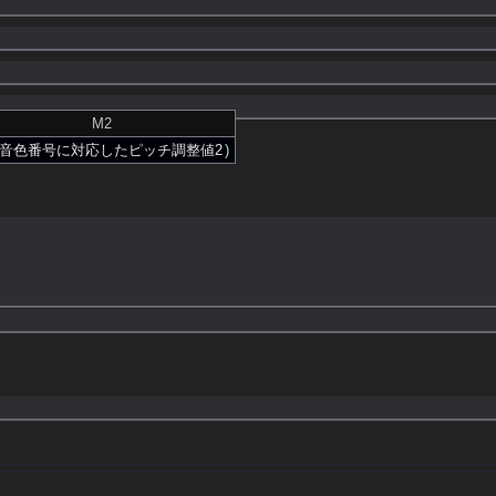
M
2
音色番号に対応したピッチ調整値
2
)