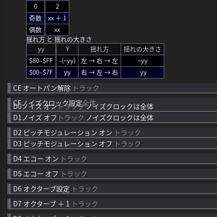
0
2
奇数
xx ＋ 1
偶数
xx
揺れ方 と 揺れの大きさ
yy
Y
揺れ方
揺れの大きさ
$80–$FF
-(~yy)
左 → 右 → 左
~yy
$00–$7F
yy
右 → 左 → 右
yy
CE
オートパン解除
トラック
CF
ノイズクロック設定
全体
D0
ノイズ オン
トラック
ノイズクロックは全体
D1
ノイズ オフ
トラック
ノイズクロックは全体
D2
ピッチモジュレーション オン
トラック
D3
ピッチモジュレーション オフ
トラック
D4
エコー オン
トラック
D5
エコー オフ
トラック
D6
オクターブ設定
トラック
D7
オクターブ ＋ 1
トラック