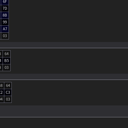
6F
7D
8B
99
A7
03
8
64
4
B5
4
03
48
64
C2
C3
04
03