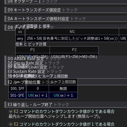
D8
オクターブ － 1
トラック
D9
キートランスポーズ値設定
トラック
DA
キートランスポーズ値相対設定
トラック
ピッチ調整値 と 倍率
DB
ディチューン
トラック
xx
M
1
any
256
＋
S8
(
音色番号に対応したピッチ調整値
1
＋
S8
(
xx
)
)
U8
(
倍率 と ピッチ計算
P
1
P
2
U16
(
Pi
B
×
M
1
÷
256
)
U16
(
U8
(
P
1
÷
256
)
×
M
2
÷
256
)
DD
Attack Rate 設定
トラック
DE
Decay Rate 設定
トラック
DC
音色選択
トラック
DF
Sustain Level 設定
トラック
E0
Sustain Rate 設定
トラック
E1
ADSR 初期化
トラック
カウンタ初期値 X と ループ上限回数
xx
X
ループ上限回数
E2
ループ開始位置
トラック
$00, $FF
0
無限
$01–$FE
U8
(
xx
)
＋ 1
U8
(
xx
)
＋ 1
E3
繰り返し・ループ終了
トラック
E2
コマンドのカウントダウンカウンタ値が 0 である場合
最内ループ開始位置へジャンプします (無限ループ)。
E2
コマンドのカウントダウンカウンタ値が 1 である場合