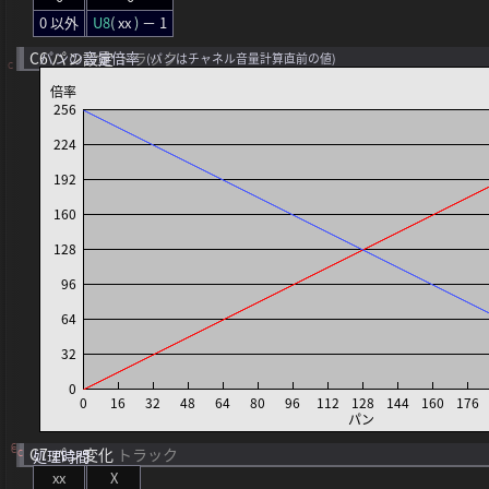
0 以外
U8
(
xx
)
－ 1
C6
パンの音量倍率
パン設定
トラック
(パンはチャネル音量計算直前の値)
C
C
C
C7
パン変化
トラック
処理時間
C
xx
X