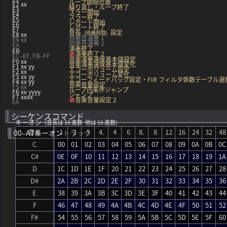
ループ開始位置
E2 xx
繰り返し・ループ終了
E3
スラー開始
E4
スラー終了
E5
レガート開始
E6
レガート終了
E7
音長
設定
(待機時間)
E8 xx
効果音演奏 1
E9 xx
効果音演奏 2
EA
演奏終了
EB
演奏終了 2
EC–EF, FB–FF
音楽演奏速度基本値設定
F0 xx
音楽演奏速度基本値変化
F1 xx yy
エコーボリューム設定
F2 xx
エコーボリューム変化
F3 xx yy
エコーフィードバック設定・FIR フィルタ係数テーブル選
F4
xx
yy
音楽音量設定
F5
xx
ループ内条件ジャンプ
F6 xx yyyy
ジャンプ
F7 xxxx
音楽音量設定 2
FA
シーケンスコマンド
キーオン
(音長は 10 進数 他は 16 進数)
音長
1
2
3
4.
4
6
8.
8
12
16
24
32
48
00–A7
キーオン
トラック
C
00
01
02
03
04
05
06
07
08
09
0A
0B
0C
C#
0E
0F
10
11
12
13
14
15
16
17
18
19
1A
D
1C
1D
1E
1F
20
21
22
23
24
25
26
27
28
D#
2A
2B
2C
2D
2E
2F
30
31
32
33
34
35
36
E
38
39
3A
3B
3C
3D
3E
3F
40
41
42
43
44
F
46
47
48
49
4A
4B
4C
4D
4E
4F
50
51
52
F#
54
55
56
57
58
59
5A
5B
5C
5D
5E
5F
60