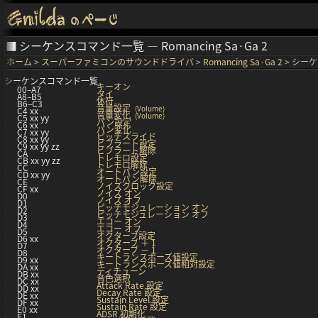
シーケンスコマンド一覧 — Romancing Sa·Ga 2
ホーム
スーパーファミコンのサウンドドライバ
Romancing Sa·Ga 2
シーケ
シーケンスコマンド一覧
キーオン
00–A7
タイ
A8–B5
休符
B6–C3
音量設定
(Volume)
C4 xx
音量変化
(Volume)
C5 xx yy
パン設定
C6 xx
パン変化
C7 xx yy
ピッチスライド
C8 xx yy
ビブラート設定
C9 xx yy zz
ビブラート解除
CA
トレモロ設定
CB xx yy zz
トレモロ解除
CC
オートパン設定
CD xx yy
オートパン解除
CE
ノイズクロック設定
CF xx
ノイズ オン
D0
ノイズ オフ
D1
ピッチモジュレーション オン
D2
ピッチモジュレーション オフ
D3
エコー オン
D4
エコー オフ
D5
オクターブ設定
D6 xx
オクターブ ＋ 1
D7
オクターブ － 1
D8
キートランスポーズ値設定
D9 xx
キートランスポーズ値相対設定
DA xx
ディチューン
DB xx
音色選択
DC xx
Attack Rate 設定
DD xx
Decay Rate 設定
DE xx
Sustain Level 設定
DF xx
Sustain Rate 設定
E0 xx
ADSR 初期化
E1